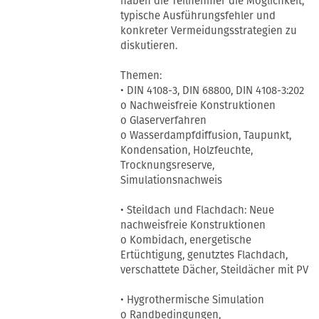
haben die Teilnehmer die Möglichkeit,
typische Ausführungsfehler und
konkreter Vermeidungsstrategien zu
diskutieren.
Themen:
• DIN 4108-3, DIN 68800, DIN 4108-3:202
o Nachweisfreie Konstruktionen
o Glaserverfahren
o Wasserdampfdiffusion, Taupunkt,
Kondensation, Holzfeuchte,
Trocknungsreserve,
Simulationsnachweis
• Steildach und Flachdach: Neue
nachweisfreie Konstruktionen
o Kombidach, energetische
Ertüchtigung, genutztes Flachdach,
verschattete Dächer, Steildächer mit PV
• Hygrothermische Simulation
o Randbedingungen,