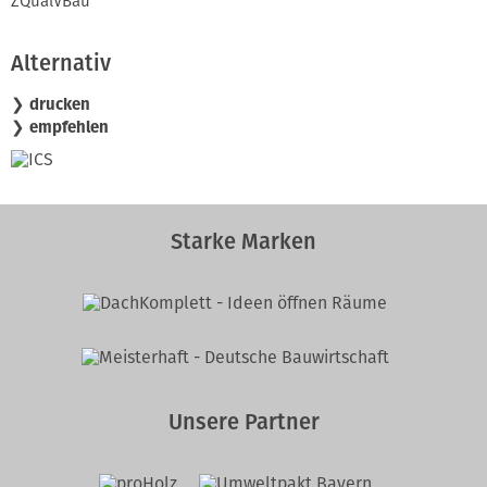
ZQualVBau
Alternativ
❯ drucken
❯ empfehlen
Starke Marken
Unsere Partner